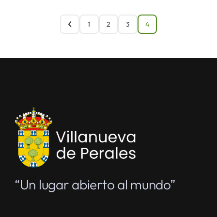
1
2
3
4
“Un lugar abierto al mundo”