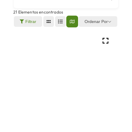
21
Elementos encontrados
Áreas
Ordenar Por
Filtrar
Sede Electrónica
Contacto
Buscar: