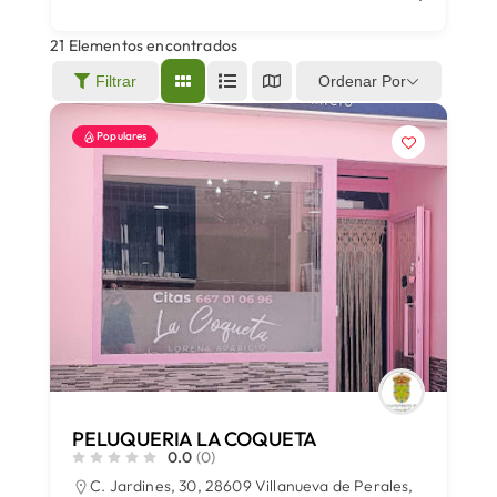
21
Elementos encontrados
Áreas
Ordenar Por
Filtrar
Populares
Sede Electrónica
Contacto
Buscar:
PELUQUERIA LA COQUETA
0.0
(0)
C. Jardines, 30, 28609 Villanueva de Perales,