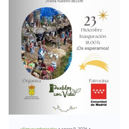
villanuevadeperales
▪
enero 9, 2026
▪