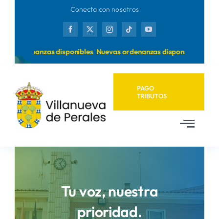
Saltar
Conecta con nosotros
al
contenido
s ordenanzas disponibles
Nuevas ordenanzas disponibles
PAGO
TRIBUTOS
Toggl
Navig
Inicio
Ayuntamiento
Tu voz, nuestra
prioridad.
Municipio