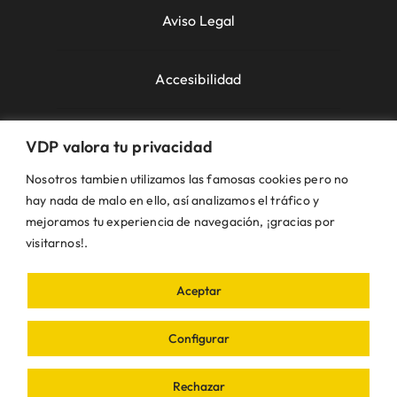
Aviso Legal
Accesibilidad
Política de Cookies
VDP valora tu privacidad
Nosotros tambien utilizamos las famosas cookies pero no
Política de Privacidad
hay nada de malo en ello, así analizamos el tráfico y
mejoramos tu experiencia de navegación, ¡gracias por
visitarnos!.
Uso de la Web
Aceptar
© VDP 2000 - 2026 •
Ayuntamiento de Villanueva
de Perales
Plaza de la Constitución, 1 – 28609
Configurar
Villanueva de Perales | Madrid • Todos los
derechos reservados • Diseñado con ❤ por
iDEA
Rechazar