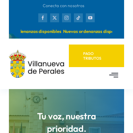
Saltar
Conecta con nosotros
al
contenido
uevas ordenanzas disponibles
Nuevas ordenanzas disponibles
PAGO
TRIBUTOS
Toggl
Navig
Inicio
Ayuntamiento
Tu voz, nuestra
prioridad.
Municipio