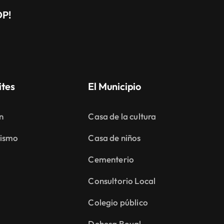
DP!
ites
El Municipio
n
Casa de la cultura
ismo
Casa de niños
Cementerio
Consultorio Local
Colegio público
Dehesa Boyal