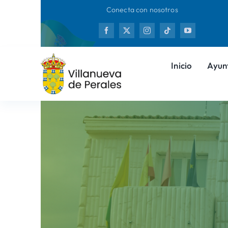
Saltar
Conecta con nosotros
al
Nueva
contenido
Inicio
Ayun