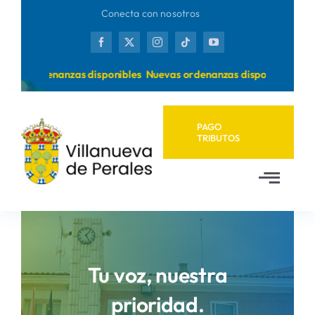
Saltar
Conecta con nosotros
al
contenido
evas ordenanzas disponibles
Nuevas ordenanzas disponibles
PAGO
TRIBUTOS
Toggl
Navig
Inicio
Ayuntamiento
Tu voz, nuestra
prioridad.
Municipio