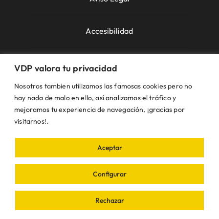
Accesibilidad
Política de Cookies
VDP valora tu privacidad
Nosotros tambien utilizamos las famosas cookies pero no
Política de Privacidad
hay nada de malo en ello, así analizamos el tráfico y
mejoramos tu experiencia de navegación, ¡gracias por
visitarnos!.
Uso de la Web
Aceptar
© VDP 2000 - 2026 •
Ayuntamiento de Villanueva
de Perales
Plaza de la Constitución, 1 – 28609
Configurar
Villanueva de Perales | Madrid • Todos los
derechos reservados • Diseñado con ❤ por
iDEA
Rechazar