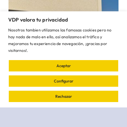
VDP valora tu privacidad
Nosotros tambien utilizamos las famosas cookies pero no
hay nada de malo en ello, así analizamos el tráfico y
mejoramos tu experiencia de navegación, ¡gracias por
visitarnos!.
Aceptar
Configurar
Actos vandálicos en el
Rechazar
Polideportivo Muncipal
Categorías:
Deportes
,
Seguridad
Etiquetas:
Ayuntamiento
,
Municipio
,
Villanueva