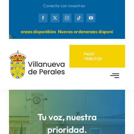
Saltar
Conecta con nosotros
al
contenido
 ordenanzas disponibles
Nuevas ordenanzas disponibles
PAGO
TRIBUTOS
Toggl
Navig
Inicio
Ayuntamiento
Tu voz, nuestra
prioridad.
Municipio