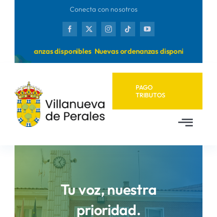
Saltar
Conecta con nosotros
al
contenido
s ordenanzas disponibles
Nuevas ordenanzas disponibles
PAGO
TRIBUTOS
Toggl
Navig
Inicio
Ayuntamiento
Tu voz, nuestra
prioridad.
Municipio