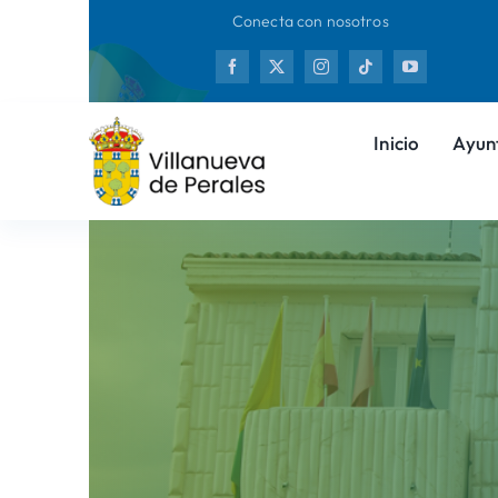
Saltar
Conecta con nosotros
al
Nueva
contenido
Inicio
Ayun