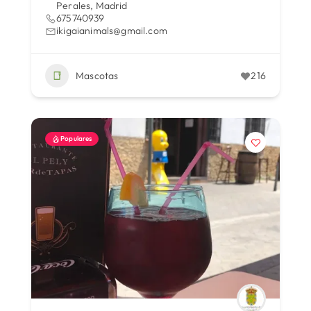
Perales, Madrid
675740939
ikigaianimals@gmail.com
Mascotas
216
Populares