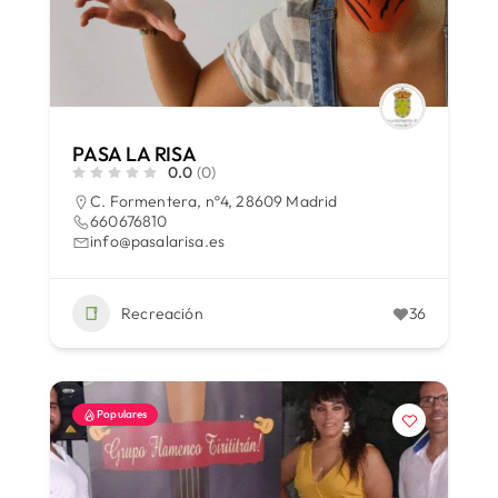
PASA LA RISA
0.0
(0)
C. Formentera, nº4, 28609 Madrid
660676810
info@pasalarisa.es
Recreación
36
Populares