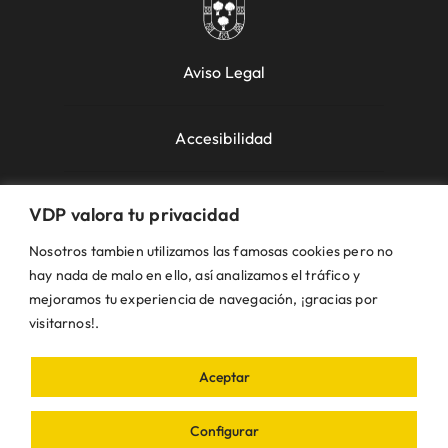
Aviso Legal
Accesibilidad
Política de Cookies
VDP valora tu privacidad
Nosotros tambien utilizamos las famosas cookies pero no
Política de Privacidad
hay nada de malo en ello, así analizamos el tráfico y
mejoramos tu experiencia de navegación, ¡gracias por
visitarnos!.
Uso de la Web
Aceptar
© VDP 2000 - 2026 •
Ayuntamiento de Villanueva
de Perales
Plaza de la Constitución, 1 – 28609
Configurar
Villanueva de Perales | Madrid • Todos los