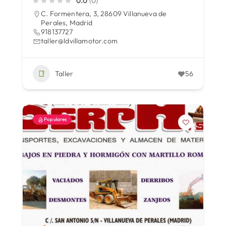
0.0
(0)
C. Formentera, 3, 28609 Villanueva de
Perales, Madrid
918137727
taller@ldvillamotor.com
Taller
56
Populares