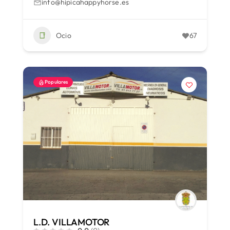
info@hipicahappyhorse.es
Ocio
67
Populares
L.D. VILLAMOTOR