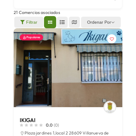
21
Comercios asociados
Áreas
Ordenar Por
Filtrar
Populares
Sede Electrónica
Contacto
Buscar:
IKIGAI
0.0
(0)
Plaza jardines 1,local 2 28609 Villanueva de